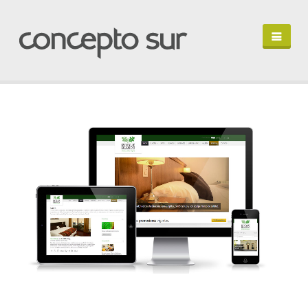
HOME
PORTFOLIO
PROFILE
LET'S TALK
EN ESPAÑOL